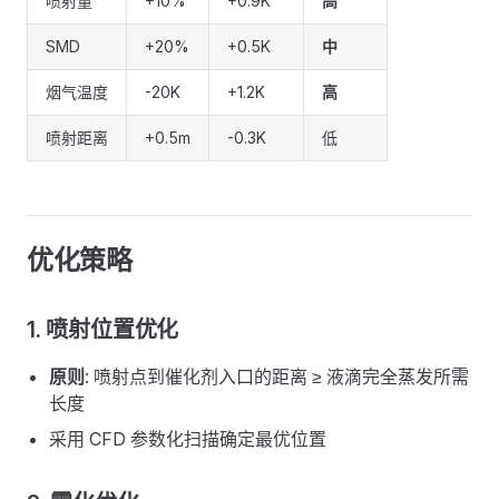
喷射量
+10%
+0.9K
高
SMD
+20%
+0.5K
中
烟气温度
-20K
+1.2K
高
喷射距离
+0.5m
-0.3K
低
优化策略
1. 喷射位置优化
原则
: 喷射点到催化剂入口的距离 ≥ 液滴完全蒸发所需
长度
采用 CFD 参数化扫描确定最优位置