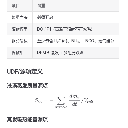
项目
设置
能量方程
必须开启
辐射模型
DO / P1（高温下辐射不可忽略）
组分输运
至少包含 H₂O(g)、NH₃、HNCO、烟气组分
离散相
DPM + 蒸发 + 多组分液滴
UDF/源项定义
液滴蒸发质量源项
S
m
=
−
∑
p
a
r
c
e
l
s
d
m
p
d
t
/
V
c
e
l
l
蒸发吸热能量源项