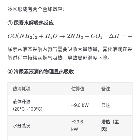
冷区形成有两个叠加效应：
① 尿素水解吸热反应
C
O
(
N
H
2
)
2
+
H
2
O
→
2
N
H
3
+
C
O
2
Δ
H
=
+
150
kJ/mol
尿素从液态裂解为氨气需要吸收大量热量，雾化液滴在裂
解过程中持续从烟气吸热，导致局部温度下降。
② 冷尿素液滴的物理显热吸收
热消耗项
估算值
备注
液体升温
~9.0 kW
显热
(20°C→103°C)
~39.6
潜热（主
水分蒸发
kW
因）