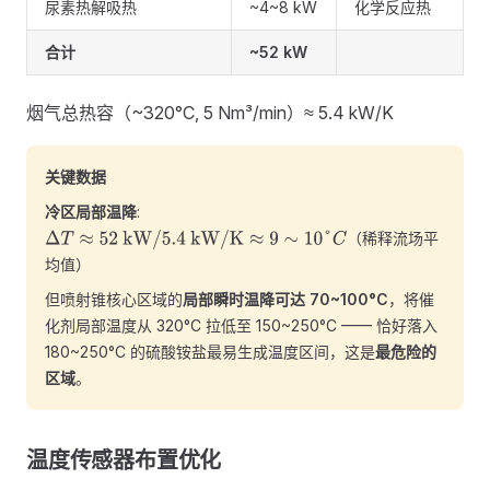
尿素热解吸热
~4~8 kW
化学反应热
合计
~52 kW
烟气总热容（~320°C, 5 Nm³/min）≈ 5.4 kW/K
关键数据
冷区局部温降
:
（稀释流场平
Δ
T
≈
52
kW
/
5.4
kW/K
≈
9
∼
10
°
C
均值）
但喷射锥核心区域的
局部瞬时温降可达 70~100°C
，将催
化剂局部温度从 320°C 拉低至 150~250°C —— 恰好落入
180~250°C 的硫酸铵盐最易生成温度区间，这是
最危险的
区域
。
温度传感器布置优化