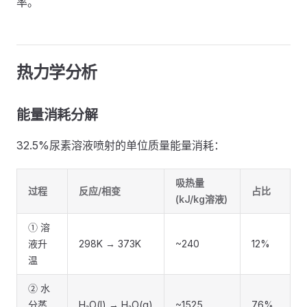
率。
热力学分析
能量消耗分解
32.5%尿素溶液喷射的单位质量能量消耗：
吸热量
过程
反应/相变
占比
(kJ/kg溶液)
① 溶
液升
298K → 373K
~240
12%
温
② 水
分蒸
H₂O(l) → H₂O(g)
~1525
76%