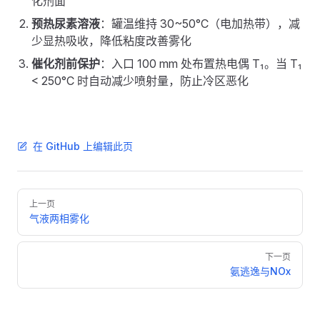
化剂面
预热尿素溶液
：罐温维持 30~50°C（电加热带），减
少显热吸收，降低粘度改善雾化
催化剂前保护
：入口 100 mm 处布置热电偶 T₁。当 T₁
< 250°C 时自动减少喷射量，防止冷区恶化
在 GitHub 上编辑此页
Pager
上一页
气液两相雾化
下一页
氨逃逸与NOx