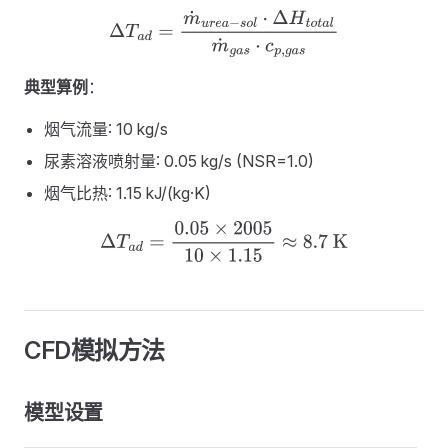
Δ
T
a
d
=
m
˙
u
r
e
a
−
s
o
l
⋅
Δ
H
t
o
t
a
l
m
˙
g
a
s
⋅
c
p
,
g
a
s
典型算例
：
烟气流量: 10 kg/s
尿素溶液喷射量: 0.05 kg/s (NSR=1.0)
烟气比热: 1.15 kJ/(kg·K)
Δ
T
a
d
=
0.05
×
2005
10
×
1.15
≈
8.7
K
CFD模拟方法
模型设置