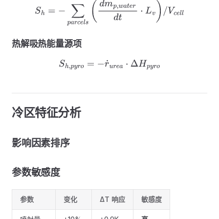
S
h
=
−
∑
p
a
r
c
e
l
s
(
d
m
p
,
w
a
t
e
r
d
t
⋅
L
v
)
/
V
c
e
l
l
热解吸热能量源项
S
h
,
p
y
r
o
=
−
r
˙
u
r
e
a
⋅
Δ
H
p
y
r
o
冷区特征分析
影响因素排序
参数敏感度
参数
变化
ΔT 响应
敏感度