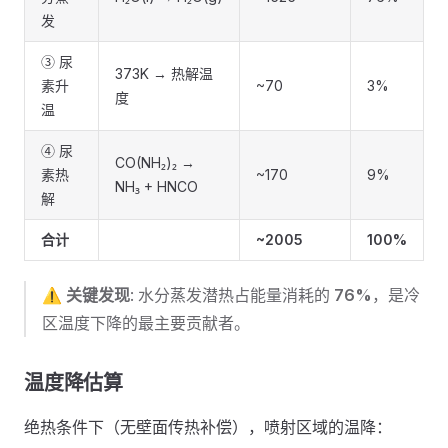
发
③ 尿
373K → 热解温
素升
~70
3%
度
温
④ 尿
CO(NH₂)₂ →
素热
~170
9%
NH₃ + HNCO
解
合计
~2005
100%
⚠️
关键发现
: 水分蒸发潜热占能量消耗的
76%
，是冷
区温度下降的最主要贡献者。
温度降估算
绝热条件下（无壁面传热补偿），喷射区域的温降：